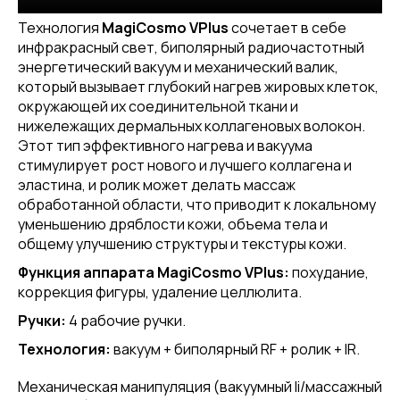
Технология
MagiCosmo VPlus
сочетает в себе
инфракрасный свет, биполярный радиочастотный
энергетический вакуум и механический валик,
который вызывает глубокий нагрев жировых клеток,
окружающей их соединительной ткани и
нижележащих дермальных коллагеновых волокон.
Этот тип эффективного нагрева и вакуума
стимулирует рост нового и лучшего коллагена и
эластина, и ролик может делать массаж
обработанной области, что приводит к локальному
уменьшению дряблости кожи, объема тела и
общему улучшению структуры и текстуры кожи.
Функция аппарата MagiCosmo VPlus:
похудание,
коррекция фигуры, удаление целлюлита.
Ручки:
4 рабочие ручки.
Технология:
вакуум + биполярный RF + ролик + IR.
Механическая манипуляция (вакуумный li/массажный