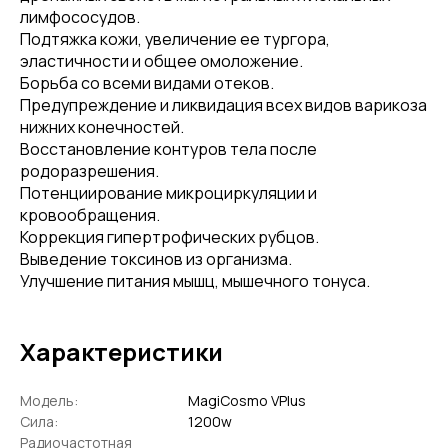
лимфососудов.
Подтяжка кожи, увеличение ее тургора,
эластичности и общее омоложение.
Борьба со всеми видами отеков.
Предупреждение и ликвидация всех видов варикоза
нижних конечностей.
Восстановление контуров тела после
родоразрешения.
Потенциирование микроциркуляции и
кровообращения.
Коррекция гипертрофических рубцов.
Выведение токсинов из организма.
Улучшение питания мышц, мышечного тонуса.
Характеристики
Модель:
MagiCosmo VPlus
Сила:
1200w
Радиочастотная