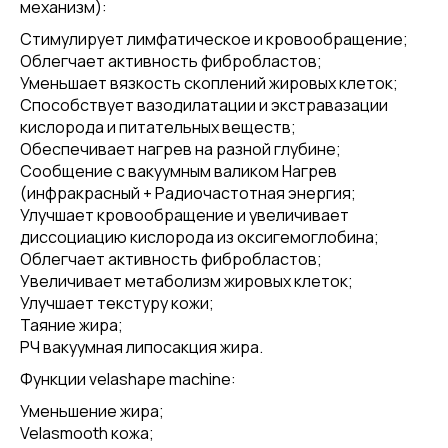
механизм):
Стимулирует лимфатическое и кровообращение;
Облегчает активность фибробластов;
Уменьшает вязкость скоплений жировых клеток;
Способствует вазодилатации и экстравазации
кислорода и питательных веществ;
Обеспечивает нагрев на разной глубине;
Сообщение с вакуумным валиком Нагрев
(инфракрасный + Радиочастотная энергия;
Улучшает кровообращение и увеличивает
диссоциацию кислорода из оксигемоглобина;
Облегчает активность фибробластов;
Увеличивает метаболизм жировых клеток;
Улучшает текстуру кожи;
Таяние жира;
РЧ вакуумная липосакция жира.
Функции velashape machine:
Уменьшение жира;
Velasmooth кожа;