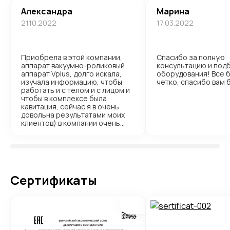
Александра
Марина
21.10.2022
17.03.2022
Приобрела в этой компании,
Спасибо за полную
аппарат вакуумно-роликовый
консультацию и под
аппарат Vplus, долго искала,
оборудования! Все 
изучала информацию, чтобы
четко, спасибо вам 
работать и с телом и с лицом и
чтобы в комплексе была
кавитация, сейчас я в очень
довольна результатами моих
клиентов) в компании очень
приятные и грамотные
менеджеры, Доставку и
обучение компания
организовала сама. Я осталась
очень довольна, если надумаю
брать еще аппараты, буду
Сертификаты
обращаться только в эту
компанию!