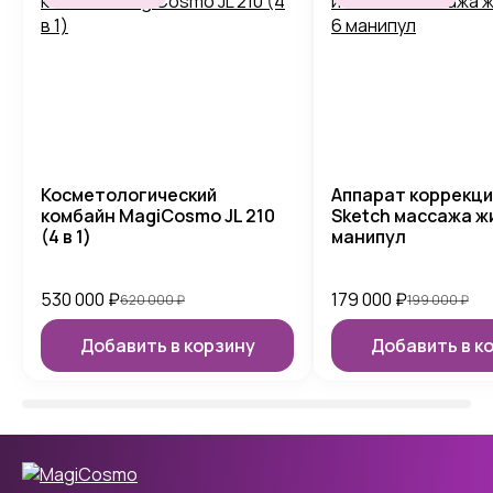
Косметологический
Аппарат коррекци
комбайн MagiCosmo JL 210
Sketch массажа ж
(4 в 1)
манипул
530 000
₽
179 000
₽
620 000
₽
199 000
₽
Добавить в корзину
Добавить в к