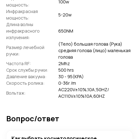
100w
мощность:
Инфракрасная
5-20w
мощность:
Длина волны
инфракрасного
650NM
излучения:
(Тело) большая голова (Рука)
Размер лечебной
средняя голова (лицо) маленькая
ручки:
голова
Частота RF:
2Mhz
Срок службы ручки:
500 hrs
Давление вакуума:
30 - 95(KPA)
Скорость ролика:
0-36r /m
AC220V±10%,10A;50HZ/
Вольтаж:
AC110V±10%10A,60HZ
Вопрос/ответ
Как выбрать косметологическое