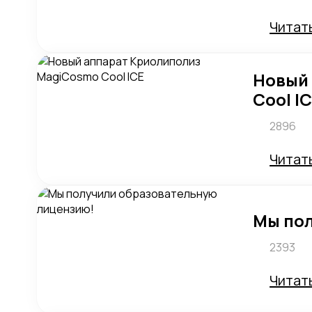
Читат
Новый
Cool I
2896
Читат
Мы по
2393
Читат