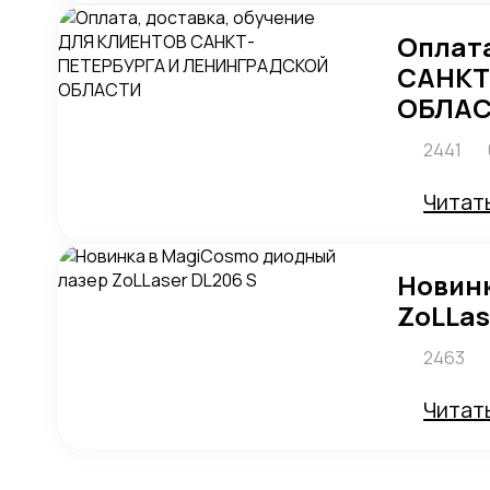
Оплата
САНКТ
ОБЛА
2441
Читат
Новинк
ZoLLas
2463
Читат