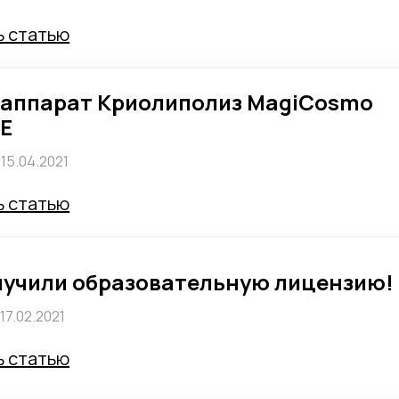
ь статью
 аппарат Криолиполиз MagiCosmo
CE
15.04.2021
ь статью
лучили образовательную лицензию!
17.02.2021
ь статью