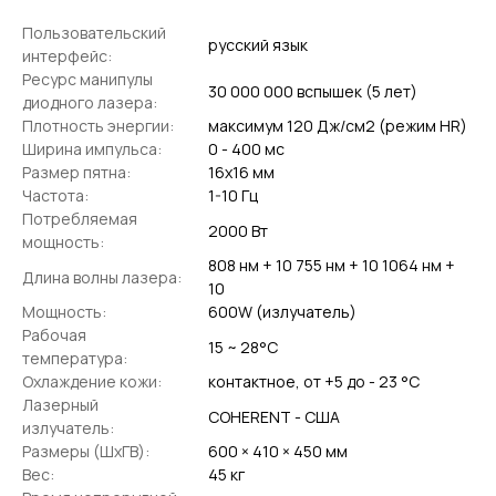
Пользовательский
русский язык
интерфейс:
Ресурс манипулы
30 000 000 вспышек (5 лет)
диодного лазера:
Плотность энергии:
максимум 120 Дж/см2 (режим HR)
Ширина импульса:
0 - 400 мс
Размер пятна:
16х16 мм
Частота:
1-10 Гц
Потребляемая
2000 Вт
мощность:
808 нм + 10 755 нм + 10 1064 нм +
Длина волны лазера:
10
Мощность:
600W (излучатель)
Рабочая
15 ~ 28°С
температура:
Охлаждение кожи:
контактное, от +5 до - 23 °С
Лазерный
COHERENT - США
излучатель:
Размеры (ШхГВ):
600 × 410 × 450 мм
Вес:
45 кг