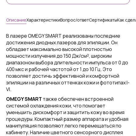
Описание
Характеристики
Вопрос/ответ
Сертификаты
Как сдел
В лазере OMEGY SMART реализованы последние
достижения диодных лазеров для эпиляции. Он
обладает максимально высокой плотностью
мощности излучения до 150 Дж/см², широким
диапазоном выбора длительности импульса от 0 до
400 мкс и рабочей частотой от 1 до 10 Гц. Это
позволяет достичь эффективной и комфортной
эпиляции на различных оттенках кожи и фототипах I-
VI.
OMEGY SMART
также обеспечен встроенной
системой охлаждения кожи, что помогает
уменьшить дискомфорт и защитить кожу во время
процедуры. Компактный размер аппарата и удобная
манипуляция позволяют легко перемещаться по
кабинету. Наличие цветного сенсорного дисплея