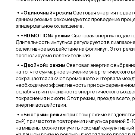
• «Одиночный» режим
Световая энергия подается
данном режиме рекомендуется проведение процеду
эпидермальное охлаждение.
• «HD MOTION» режим
Световая энергия подается
Длительность импульса регулируется в диапазоне 
селективное воздействие на фолликул. Этот режи
прогнозируемо положительная.
• «Двойной» режим
Световая энергия с выбранн
на то, что суммарное значение энергетического
сокращается за счет временного интервала межд
необходимую эффективность при одновременном 
ослаблять интенсивность энергетического воздей
покраснения и ожоги. Этот режим, прежде всего, 
энергии воздействия.
• «Быстрый» режим
при этом режиме воздействи
см²) при частоте повторения импульса равной 5-
на мишень, можно получить искомый кумулятивный
На данном режиме рекомендуется также проводить