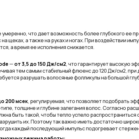
 умеренно, что дает возможность более глубокого ее пр
на щеках, а также на руках и ногах. При воздействии им
ся, а время ее исполнения снижается.
ode
—
от 3,5 до 150 Дж/см2
, что гарантирует высокую э
чивая тем самым стабильный флюенс до 120 Дж/см2, при 
ебуется разрушать волосяные фолликулы на большой глуб
до 200 мсек
, регулируемая, что позволяет подобрать э
типе, толщине и глубине залегания волос. Согласно ра
жна быть такой, чтобы тепло успело распространиться о
азрушить их. Поэтому так важно иметь достаточно широк
когда каждый последующий импульс подогревает стержен
озможных режима работы: