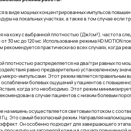
 в виде мощных концентрированных импульсов повышенной
ры на локальных участках, а также в том случае если 
 на кожу с выбранной плотностью (Дж/см²), частота след
от 30 мс до 120 мс. Использование режима HD MOTION по
м рекомендуется практически во всех случаях, когда реа
ой плотностью распределяется на два/три равных по мощ
 воздействия равно предварительно установленному зна
у микро-импульсами. Этот режим является правильным 
ослаблении болевых ощущений у пациентов с повышенно
ствия, когда это необходимо. Этот режим минимизирует 
рекомендован в случае пациентов с низким болевым поро
е на мишень осуществляется световым потоком с соотве
10 Гц. Это самый безопасный режим. Направляя маломощ
 эффект. Он особенно подходит для завершающего этапа 
 процедуру на загорелой коже и в случаях повышенной 