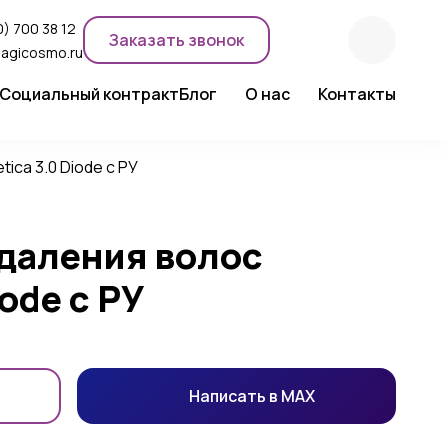
) 700 38 12
Заказать звонок
agicosmo.ru
Социальный контракт
Блог
О нас
Контакты
ентного макияжа
Новости компании
Сертификаты
ica 3.0 Diode с РУ
Экспертное мнение
удаления волос
iode с РУ
Написать в MAX