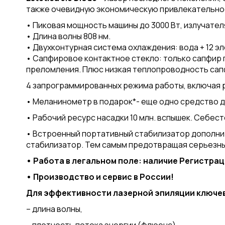
также очевидную экономическую привлекательно
• Пиковая мощность машины до 3000 Вт, излучателя
• Длина волны 808 нм.
• Двухконтурная система охлаждения: вода + 12 э
• Сапфировое контактное стекло: только сапфир 
преломления. Плюс низкая теплопроводность сап
4 запрограммированных режима работы, включая р
• Меланинометр в подарок*- еще одно средство д
• Рабочий ресурс насадки 10 млн. вспышек. Себест
• Встроенный портативный стабилизатор дополни
стабилизатор. Тем самым предотвращая серьезн
• Работа в легальном поле: наличие Регистрац
• Производство и сервис в России!
Для эффективности лазерной эпиляции ключе
– длина волны,