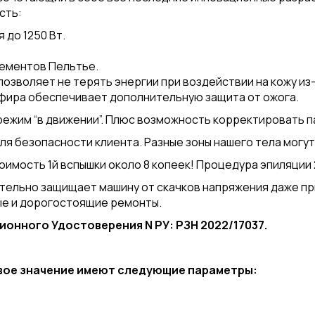
сть:
 до 1250 Вт.
лементов Пельтье.
позволяет не терять энергии при воздействии на кожу и
фира обеспечивает дополнительную защита от ожога.
ежим “в движении”. Плюс возможность корректировать п
ля безопасности клиента. Разные зоны нашего тела могут
оимость 1й вспышки около 8 копеек! Процедура эпиляции 
тельно защищает машину от скачков напряжения даже п
ые и дорогостоящие ремонты.
ионного Удостоверения N РУ: РЗН 2022/17037.
вое значение имеют следующие параметры: