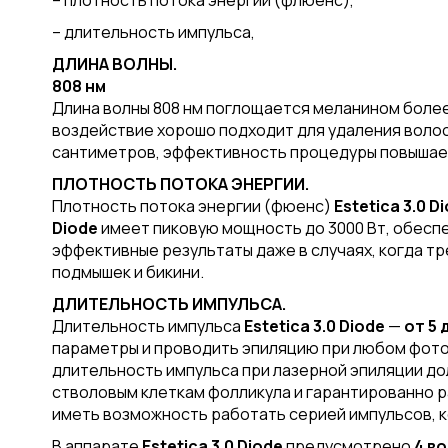
– плотность потока энергии (флюенс),
– длительность импульса,
ДЛИНА ВОЛНЫ.
808 нм
Длина волны 808 нм поглощается меланином более
воздействие хорошо подходит для удаления волос 
сантиметров, эффективность процедуры повышает
ПЛОТНОСТЬ ПОТОКА ЭНЕРГИИ.
Плотность потока энергии (фюенс)
Estetica 3.0
Di
Diode
имеет пиковую мощность до 3000 Вт, обеспе
эффективные результаты даже в случаях, когда тр
подмышек и бикини.
ДЛИТЕЛЬНОСТЬ ИМПУЛЬСА.
Длительность импульса
Estetica 3.0
Diode
—
от 5 
параметры и проводить эпиляцию при любом фото
длительность импульса при лазерной эпиляции дол
стволовым клеткам фолликула и гарантированно р
иметь возможность работать серией импульсов, 
В аппарате
Estetica 3.0
Diode
предусмотрено
4 в