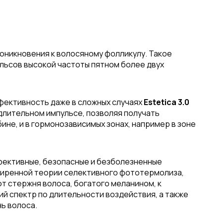
оникновения к волосяному фолликулу. Такое
пульсов высокой частоты пятном более двух
ффективность даже в сложных случаях
Estetica 3.0
длительном импульсе, позволяя получать
ине, и в гормонозависимых зонах, например в зоне
ффективные, безопасные и безболезненные
сширенной теории селективного фототермолиза,
т стержня волоса, богатого меланином, к
ий спектр по длительности воздействия, а также
ь волоса.