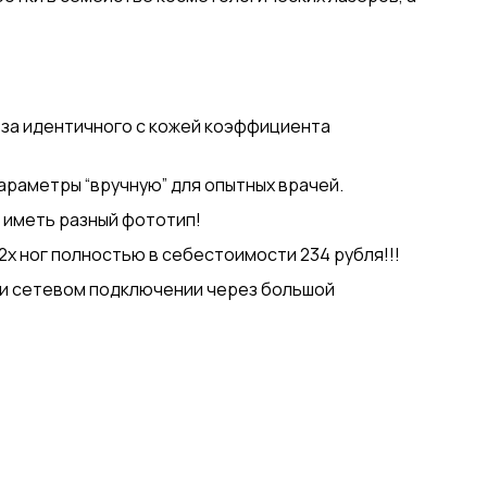
з-за идентичного с кожей коэффициента
араметры “вручную” для опытных врачей.
 иметь разный фототип!
2х ног полностью в себестоимости 234 рубля!!!
ри сетевом подключении через большой