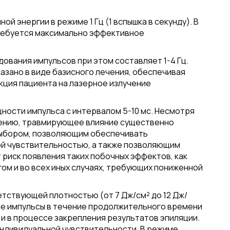
 энергии в режиме 1 Гц (1 вспышка в секунду). В
требуется максимально эффективное
ования импульсов при этом составляет 1-4 Гц.
казано в виде базисного лечения, обеспечивая
кция пациента на лазерное излучение
ности импульса с интервалом 5-10 мс. Несмотря
чению, травмирующее влияние существенно
выбором, позволяющим обеспечивать
й чувствительностью, а также позволяющим
риск появления таких побочных эффектов, как
гом и во всех иных случаях, требующих пониженной
тствующей плотностью (от 7 Дж/см² до 12 Дж/
ные импульсы в течение продолжительного времени
и в процессе закрепления результатов эпиляции.
индивидуальной чувствительности. В режиме