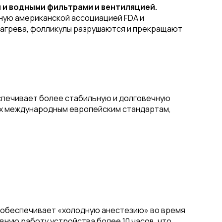
 и водными фильтрами и вентиляцией.
нную американской ассоциацией FDA и
 нагрева, фолликулы разрушаются и прекращают
еспечивает более стабильную и долговечную
щих международным европейским стандартам,
 обеспечивает «холодную анестезию» во время
ую работу устройства более 10 часов, что