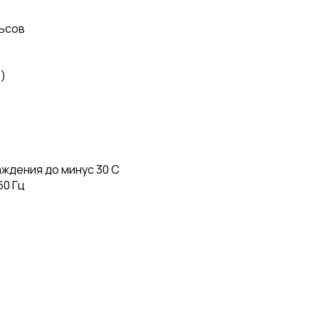
льсов
)
ждения до минус 30 С
60 Гц