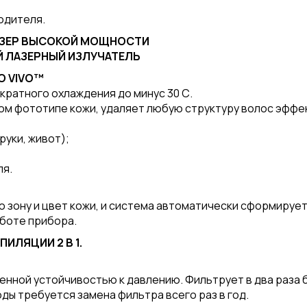
одителя.
 ЛАЗЕР ВЫСОКОЙ МОЩНОСТИ
Й ЛАЗЕРНЫЙ ИЗЛУЧАТЕЛЬ
O VIVO™
кратного охлаждения до минус 30 С.
м фототипе кожи, удаляет любую структуру волос эффек
руки, живот);
ля.
 зону и цвет кожи, и система автоматически сформируе
аботе прибора.
ИЛЯЦИИ 2 В 1.
енной устойчивостью к давлению. Фильтрует в два раза 
ды требуется замена фильтра всего раз в год.