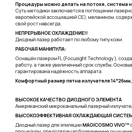
Процедуры можно делать на потоке, система 
Суть методики заключается в поглощении лазерно
европейской ассоциацией СЕ), меланином, содерж
свой рост навсегда.
НЕПРЕРЫВНОЕ ОХЛАЖДЕНИЕ!!
Диодный лазер работает по любому типу кожи.
РАБОЧАЯ МАНИПУЛА:
Оснащён лазером FL (Focusight Technology ), со
работу, а также увеличенный срок службы. Осно
гарантирована надёжность аппарата.
Комфортный размер пятна излучателя 14*26мм, 
ВЫСОКОЕ КАЧЕСТВО ДИОДНОГО ЭЛЕМЕНТА
Американский микроканальный лазерный излучате
ВЫСОКОЭФФЕКТИВНАЯ ОХЛАЖДАЮЩАЯ СИСТЕ
Диодный лазер для эпиляции
MAGICOSMO VIVO™
процедуры, предотвращая болезненные ощущения.