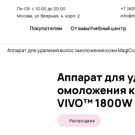
Пн-Сб: с 10:00 до 20:00
+7 (800
Москва, ул. Веерная, 4, корп. 2
info@m
Покупателям
Отзывы
Учебный центр
Сервис
Студия перман
Аппарат для удаления волос омоложения кожи MagiCos
Доставка и оплата
Гарантия
Аппарат для 
FAQ
Как сделать заказ
омоложения 
VIVO™ 1800W 
Распродажа