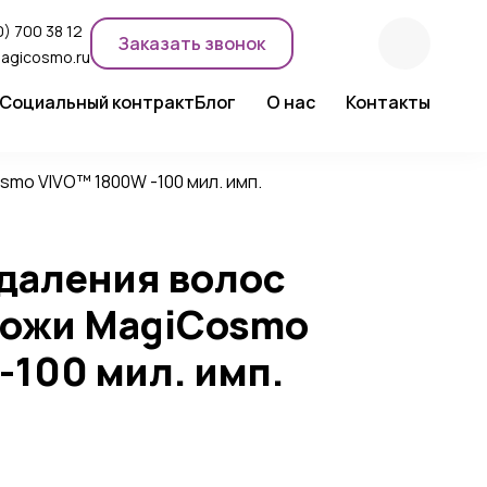
) 700 38 12
Заказать звонок
agicosmo.ru
Социальный контракт
Блог
О нас
Контакты
ентного макияжа
Новости компании
Сертификаты
mo VIVO™ 1800W -100 мил. имп.
Экспертное мнение
удаления волос
кожи MagiCosmo
-100 мил. имп.