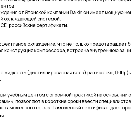
иентов.
ждения от Японской компании Daikin он имеет мощную н
ой охлаждающей системой.
CE, российские сертификаты.
фективное охлаждение, что не только предотвращает б
я конструкция компрессора, встроена внутреннюю защит
жидкость (дистиллированная вода) раз в месяц (100р) и
.
м учебным центом с огромной практикой на основании 
ммы, позволяют в короткие сроки ввести специалистов 
н таможенного союза. Таможенный сертификат дает прав
O™