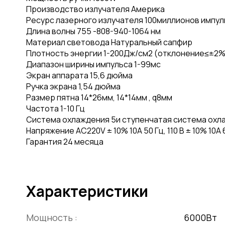
Производство излучателя Америка
Ресурс лазерного излучателя 100миллионов импу
Длина волны 755 -808-940-1064 нм
Материал световода Натуральный сапфир
Плотность энергии 1-200Дж/см2 (отклонение≤±2%
Диапазон ширины импульса 1-99мс
Экран аппарата 15,6 дюйма
Ручка экрана 1,54 дюйма
Размер пятна 14*26мм, 14*14мм , q8мм
Частота 1-10 Гц
Система охлаждения 5и ступенчатая система охла
Напряжение AC220V ± 10% 10A 50 Гц, 110 В ± 10% 10A 
Гарантия 24 месяца
Характеристики
Мощность :
6000Вт