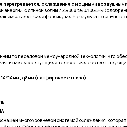
не перегревается, охлаждение с мощными воздушными
й энергии, с длиной волны 755/808/940/1064Нм (одобре
ащимся в волосах и фолликулах. В результате сильного
зданным по передовой международной технологии, что об
вываясь на комплектующих и технологиях, соответствую
14*14мм , q8мм (сапфировое стекло).
ль
МА
оснащен многоуровневой системой охлаждения, которая
 Высокоэффективный компрессор гарантирует непрерывн