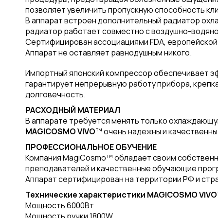
позволяет увеличить пропускную способность кл
В аппарат встроен дополнительный радиатор охла
радиатор работает совместно с воздушно-водян
Сертифицирован ассоциациями FDA, европейской 
Аппарат не оставляет равнодушным никого.
Импортный японский компрессор обеспечивает эф
гарантирует непрерывную работу прибора, крепка
долговечность.
РАСХОДНЫЙ МАТЕРИАЛ
В аппарате требуется менять только охлаждающую 
MAGICOSMO VIVO
™ очень надежны и качественны
ПРОФЕССИОНАЛЬНОЕ ОБУЧЕНИЕ
Компания MagiCosmo™ обладает своим собственны
преподавателей и качественные обучающие програ
Аппарат сертифицирован на территории РФ и стра
Технические характеристики MAGICOSMO VIV
Мощность 6000Вт
Мощность ручки 1800W